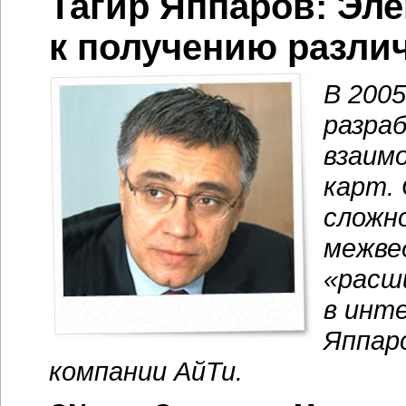
Тагир Яппаров: Эл
к получению разли
В 200
разра
взаим
карт.
сложн
межве
«расш
в инт
Яппар
компании АйТи.