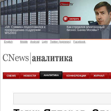
«Mr. Сумкин» подготовился к
Как строился электронный
прекращению поддержки
бизнес Банка Москвы?
WS2003
English
Mobile
Android
Light
Twitter (topnews)
Facebook
Заоблачная оптимизация: как
Рейтинг CNewsInfrastructure 20
Faberlic изменил подход к
приглашаем участвовать
аналитике
АНАЛИТИКА
CNEWS
НОВОСТИ
КОНФЕРЕНЦИИ
ЖУРНАЛ