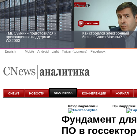
«Mr. Сумкин» подготовился к
Как строился электронный
прекращению поддержки
бизнес Банка Москвы?
WS2003
English
Mobile
Android
Light
Twitter (topnews)
Facebook
Заоблачная оптимизация: как
Рейтинг CNewsInfrastructure 20
Faberlic изменил подход к
приглашаем участвовать
аналитике
АНАЛИТИКА
CNEWS
НОВОСТИ
КОНФЕРЕНЦИИ
ЖУРНАЛ
Обзор подготовлен
При поддержке 
Фундамент для
ПО в госсекто