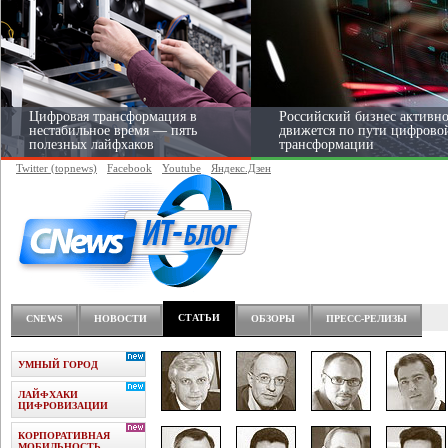
Цифровая трансформация в
Российский бизнес активн
нестабильное время — пять
движется по пути цифрово
полезных лайфхаков
трансформации
Twitter (topnews)
Facebook
Youtube
Яндекс.Дзен
Средний бизнес начал
цифровизироваться со
скоростью крупных корпораций
СТАТЬИ
CNEWS
НОВОСТИ
ОБЗОРЫ
ПРЕСС-РЕЛИЗЫ
УМНЫЙ ГОРОД
ЛАЙФХАКИ
ЦИФРОВИЗАЦИИ
КОРПОРАТИВНАЯ
МОБИЛЬНОСТЬ