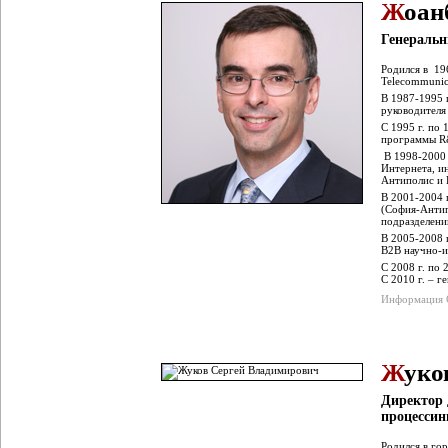
Ж
оан
Генеральн
Родился в 196
Telecommunic
В 1987-1995 г
руководителя
С 1995 г. по
программы R&
В 1998-2000 
Интернета, и
Антиполис и 
В 2001-2004 
(София-Антип
подразделени
В 2005-2008 
B2B научно-и
С 2008 г. по 
С 2010 г. – г
Информация C
Ж
уко
Директор
процессин
Родился в го