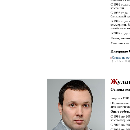
С 1992 года 
компании.
С 1998 года
банковской де
В 1999 году 
коммерции. В
межбанковско
В 2002 году,
Женат, воспи
Увлечения — 
Интервью 
Ставка на р
(12.05.2003
Ж
ула
Основател
Родился 1981 
Образование:
автоматическ
Опыт работы
С 1999 по 20
компьютерной
С 2002 по 20
С 2006 по 20