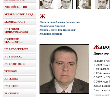
РОССИЙСКОЕ ПО
NETAPP: НОВОЕ В СХД
Ж
БЕЗОПАСНОСТЬ
Жаворонков Сергей Валерьевич
Жоанбланк Кристоф
ЦИФРОВАЯ
Жуков Сергей Владимирович
ТРАНСФОРМАЦИЯ
Жуланов Евгений
ОБЛАЧНЫЕ
ТЕХНОЛОГИИ
Ж
аво
ИТ В ГОССЕКТОРЕ
Директор 
ИТ В БАНКАХ
Родился в Ле
ИТ В ТОРГОВЛЕ
В 2000 году 
С 1993-1999 
ТЕЛЕКОМ
В IT бизнесе 
С 2007 по 20
ИНТЕРНЕТ
С 2010 года 
Женат, воспи
ИТ-БИЗНЕС
Адрес электр
РЕЙТИНГИ
Информация C