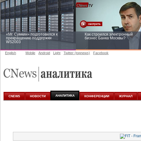
«Mr. Сумкин» подготовился к
Как строился электронный
прекращению поддержки
бизнес Банка Москвы?
WS2003
English
Mobile
Android
Light
Twitter (topnews)
Facebook
Заоблачная оптимизация: как
Рейтинг CNewsInfrastructure 20
Faberlic изменил подход к
приглашаем участвовать
аналитике
АНАЛИТИКА
CNEWS
НОВОСТИ
КОНФЕРЕНЦИИ
ЖУРНАЛ