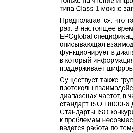
только на чтение инфо
типа Class 1 можно з
Предполагается, что т
раз. В настоящее вре
EPCglobal спецификаци
описывающая взаимоде
функционирует в диапа
в который информация
поддерживает шифрова
Существует также гру
протоколы взаимодейст
диапазонах частот, в 
стандарт ISO 18000-6 
Стандарты ISO конкури
к проблемам несовмес
ведется работа по то