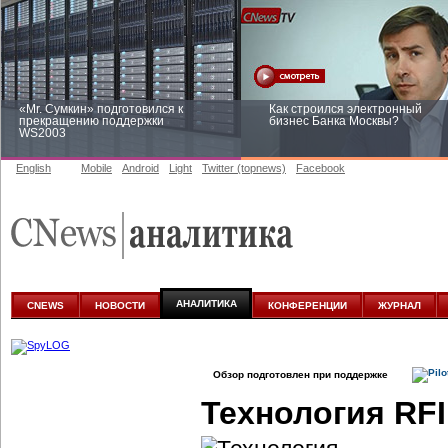
«Mr. Сумкин» подготовился к
Как строился электронный
прекращению поддержки
бизнес Банка Москвы?
WS2003
English
Mobile
Android
Light
Twitter (topnews)
Facebook
Заоблачная оптимизация: как
Рейтинг CNewsInfrastructure 20
Faberlic изменил подход к
приглашаем участвовать
аналитике
АНАЛИТИКА
CNEWS
НОВОСТИ
КОНФЕРЕНЦИИ
ЖУРНАЛ
Обзор подготовлен при поддержке
Технология RF