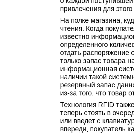
о каждой поступившей
привлечения для этого 
На полке магазина, ку
чтения. Когда покупате
известно информацион
определенного количе
отдать распоряжение о
только запас товара н
информационная систе
наличии такой систем
резервный запас данно
из-за того, что товар 
Технология RFID также
теперь стоять в очеред
или введет с клавиату
впереди, покупатель к