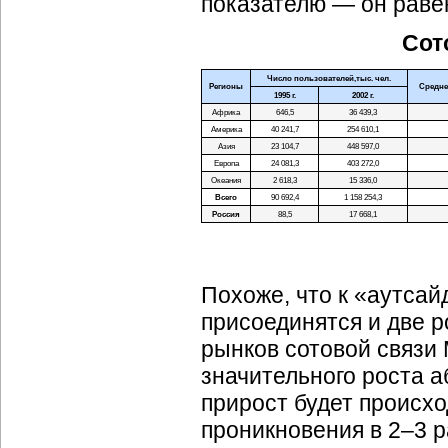
показателю — он равен
Сот
Число пользователей,тыс. чел.
Регионы
Среднег
1995 г.
2002 г.
Африка
646,5
36 439,3
Америка
40 241,7
254 610,1
Азия
23 104,7
448 597,0
Европа
24 081,3
403 272,0
Океания
2 618,3
15 336,0
Всего
90 692,4
1 158 254,3
Россия
88,5
17 668,1
Похоже, что к «аутса
присоединятся и две р
рынков сотовой связи
значительного роста 
прирост будет происхо
проникновения в 2–3 р