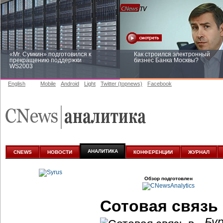
«Mr. Сумкин» подготовился к
Как строился электронный
прекращению поддержки
бизнес Банка Москвы?
WS2003
English
Mobile
Android
Light
Twitter (topnews)
Facebook
Заоблачная оптимизация: как
Рейтинг CNewsInfrastructure 20
Faberlic изменил подход к
приглашаем участвовать
аналитике
АНАЛИТИКА
CNEWS
НОВОСТИ
КОНФЕРЕНЦИИ
ЖУРНАЛ
Обзор подготовлен
Сотовая связь
Бу