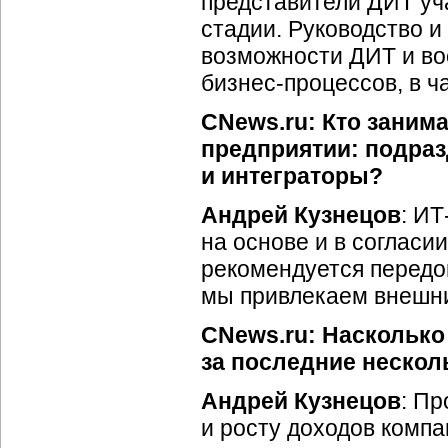
представители ДИТ уча
стадии. Руководство 
возможности ДИТ и во
бизнес-процессов
, в 
CNews.ru: Кто заним
предприятии: подра
и интеграторы?
Андрей Кузнецов
:
ИТ
на основе и в согласии
рекомендуется передов
мы привлекаем внешни
CNews.ru: Наскольк
за последние нескол
Андрей Кузнецов
: П
и росту доходов компа