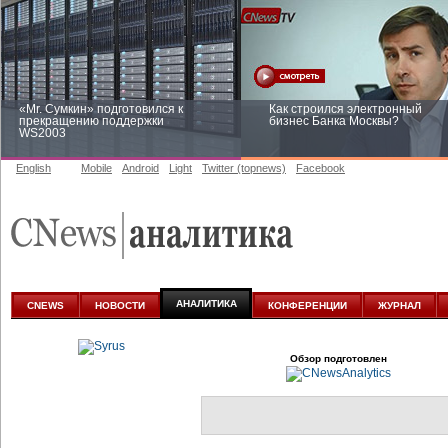
«Mr. Сумкин» подготовился к
Как строился электронный
прекращению поддержки
бизнес Банка Москвы?
WS2003
English
Mobile
Android
Light
Twitter (topnews)
Facebook
Заоблачная оптимизация: как
Рейтинг CNewsInfrastructure 20
Faberlic изменил подход к
приглашаем участвовать
аналитике
АНАЛИТИКА
CNEWS
НОВОСТИ
КОНФЕРЕНЦИИ
ЖУРНАЛ
Обзор подготовлен