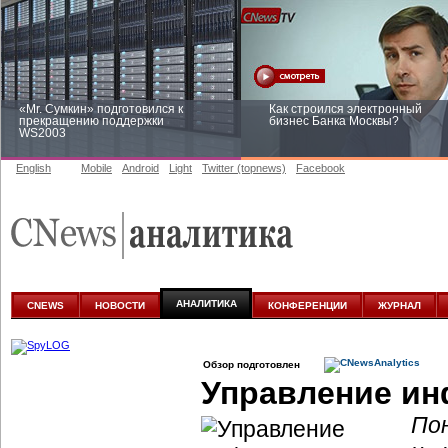
«Mr. Сумкин» подготовился к
Как строился электронный
прекращению поддержки
бизнес Банка Москвы?
WS2003
English
Mobile
Android
Light
Twitter (topnews)
Facebook
Заоблачная оптимизация: как
Рейтинг CNewsInfrastructure 20
Faberlic изменил подход к
приглашаем участвовать
аналитике
АНАЛИТИКА
CNEWS
НОВОСТИ
КОНФЕРЕНЦИИ
ЖУРНАЛ
Обзор подготовлен
Управление и
Пон