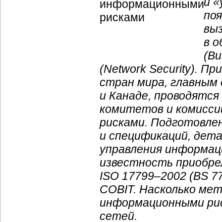
и «
поя
вы
в 
(Bu
(Network Security). П
стран мира, главным
и Канаде, проводятся
комитетов и комисси
рисками. Подготовле
и спецификаций, дет
управления информац
известность приобре
ISO 17799–2002 (BS 77
COBIT. Насколько мет
информационными рис
сетей.