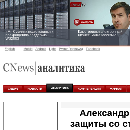
«Mr. Сумкин» подготовился к
Как строился электронный
прекращению поддержки
бизнес Банка Москвы?
WS2003
English
Mobile
Android
Light
Twitter (topnews)
Facebook
Заоблачная оптимизация: как
Рейтинг CNewsInfrastructure 20
Faberlic изменил подход к
приглашаем участвовать
аналитике
АНАЛИТИКА
CNEWS
НОВОСТИ
КОНФЕРЕНЦИИ
ЖУРНАЛ
Александр
защиты со 