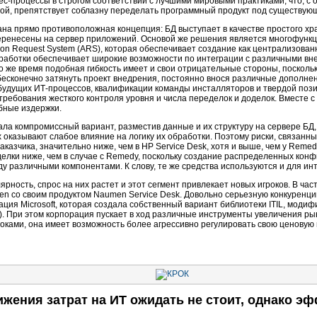
ес-процессы
в строгом соответствии с лучшими мировыми практиками, что, с
угой, препятствует соблазну переделать программный продукт под существ
на прямо противоположная концепция: БД выступает в качестве простого хр
 перенесены на сервер приложений. Основой же решения является многофун
on Request System (ARS), которая обеспечивает создание как централизован
азработки обеспечивает широкие возможности по интеграции с различными в
о же время подобная гибкость имеет и свои отрицательные стороны, поскольк
есконечно затянуть проект внедрения, постоянно внося различные дополнени
 будущих
ИТ-процессов
, квалификации команды инсталляторов и твердой поз
ребования жесткого контроля уровня и числа переделок и доделок. Вместе 
бные издержки.
ла компромиссный вариант, разместив данные и их структуру на сервере БД,
 оказывают слабое влияние на логику их обработки. Поэтому риски, связанны
аказчика, значительно ниже, чем в HP Service Desk, хотя и выше, чем у Remedy.
делки ниже, чем в случае с Remedy, поскольку создание распределенных ко
 различными компонентами. К слову, те же средства используются и для ин
рность, спрос на них растет и этот сегмент привлекает новых игроков. В час
n со своим продуктом Naumen Service Desk. Довольно серьезную конкуренц
ация Microsoft, которая создала собственный вариант библиотеки ITIL, мод
rk). При этом корпорация пускает в ход различные инструменты увеличения ры
роками, она имеет возможность более агрессивно регулировать свою ценовую 
жения затрат на ИТ ожидать не стоит, однако э