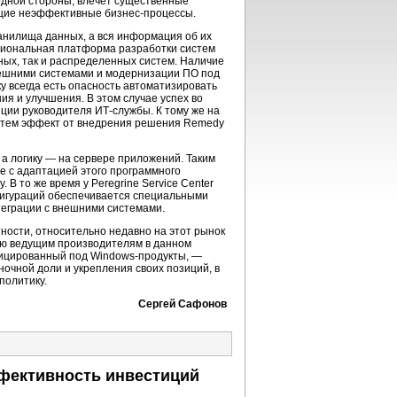
 одной стороны, влечет существенные
ующие неэффективные
бизнес-процессы
.
анилища данных, а вся информация об их
кциональная платформа разработки систем
ных, так и распределенных систем. Наличие
нешними системами и модернизации ПО под
у всегда есть опасность автоматизировать
я и улучшения. В этом случае успех во
иции руководителя
ИТ-службы
. К тому же на
с тем эффект от внедрения решения Remedy
 а логику — на сервере приложений. Таким
е с адаптацией этого программного
 В то же время у Peregrine Service Center
нфигураций обеспечивается специальными
теграции с внешними системами.
тности, относительно недавно на этот рынок
ию ведущим производителям в данном
ифицированный под
Windows-продукты
, —
ночной доли и укрепления своих позиций, в
политику.
Сергей Сафонов
ффективность инвестиций