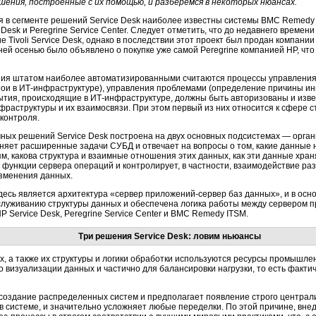
шения, построенные с их помощью, и разберемся в некоторых нюансах.
я в сегменте решений Service Desk наиболее известны системы BMC Remedy I
 Desk и Peregrine Service Center. Следует отметить, что до недавнего времен
 Tivoli Service Desk, однако в последствии этот проект был продан компании 
ей осенью было объявлено о покупке уже самой Peregrine компанией НР, что
ния штатом наиболее автоматизированными считаются процессы управления
тои в
ИТ-инфраструктуре
), управления проблемами (определение причины ин
бытия, происходящие в
ИТ-инфраструктуре
, должны быть авторизованы и изве
фраструктуры
и их взаимосвязи. При этом первый из них относится к сфере с
контроля.
мных решений Service Desk построена на двух основных подсистемах — орга
няет расширенные задачи СУБД и отвечает на вопросы о том, какие данные 
 какова структура и взаимные отношения этих данных, как эти данные храня
 функции сервера операций и контролирует, в частности, взаимодействие р
изменения данных.
здесь является архитектура «сервер
приложений-сервер
баз данных», и в осн
служиванию структуры данных и обеспечена логика работы между сервером п
 Service Desk, Peregrine Service Center и BMC Remedy ITSM.
Три решения Service Desk: ловим ньюансы
, а также их структуры и логики обработки используются ресурсы промышле
о визуализации данных и частично для балансировки нагрузки, то есть факти
 создание распределенных систем и предполагает появление строго централ
в системе, и значительно усложняет любые переделки. По этой причине, внед