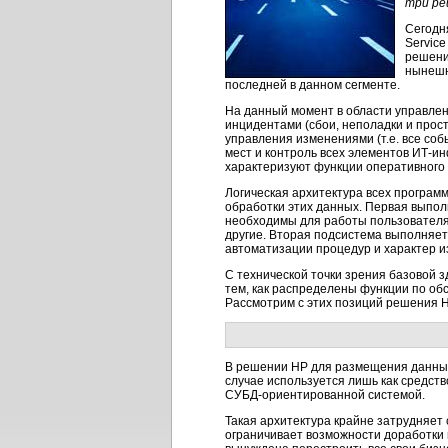
три ре
Сегодн
Service
решение
нынешн
последней в данном сегменте.
На данный момент в области управле
инцидентами (сбои, неполадки и прос
управления изменениями (т.е. все со
мест и контроль всех элементов
ИТ-ин
характеризуют функции оперативного 
Логическая архитектура всех програм
обработки этих данных. Первая выпол
необходимы для работы пользователям,
другие. Вторая подсистема выполняет
автоматизации процедур и характер 
С технической точки зрения базовой 
тем, как распределены функции по об
Рассмотрим с этих позиций решения HP
В решении НР для размещения данных
случае используется лишь как средств
СУБД-ориентированной
системой.
Такая архитектура крайне затрудняет
ограничивает возможности доработки 