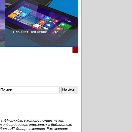
Планшет Dell Venue 11 Pro
Пора выбирать Fujitsu!
ла
ИТ-службы
, в которой существует
 ряд процессов, описанных в библиотеке
работы
ИТ-департаментов
. Рассмотрим