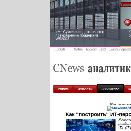
«Mr. Сумкин» подготовился к
К
прекращению поддержки
б
WS2003
English
Mobile
Android
Light
Twitter (topnew
Заоблачная оптимизация: как
Р
Faberlic изменил подход к
п
аналитике
АНАЛИТИКА
CNEWS
НОВОСТИ
К
Обзор подготовл
Как "построить" ИТ-пер
Решени
раздел
ITIL (I