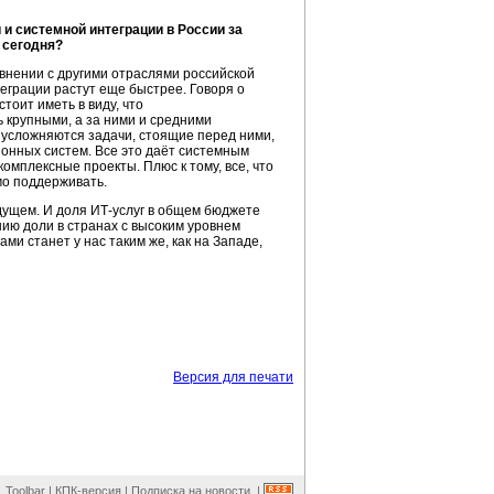
 и системной интеграции в России за
 сегодня?
авнении с другими отраслями российской
теграции растут еще быстрее. Говоря о
тоит иметь в виду, что
 крупными, а за ними и средними
е, усложняются задачи, стоящие перед ними,
онных систем. Все это даёт системным
мплексные проекты. Плюс к тому, все, что
мо поддерживать.
дущем. И доля
ИТ-услуг
в общем бюджете
нию доли в странах с высоким уровнем
и станет у нас таким же, как на Западе,
Версия для печати
Toolbar
|
КПК-версия
|
Подписка на новости
|