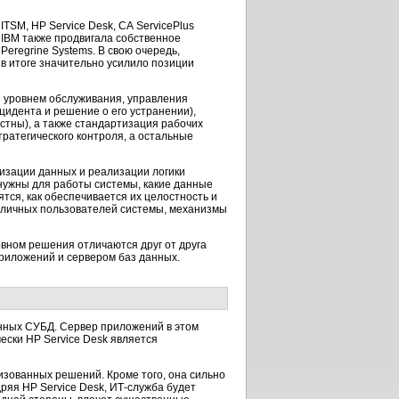
TSM, HP Service Desk, CA ServicePlus
и IBM также продвигала собственное
Peregrine Systems. В свою очередь,
 в итоге значительно усилило позиции
 уровнем обслуживания, управления
цидента и решение о его устранении),
стны), а также стандартизация рабочих
тратегического контроля, а остальные
низации данных и реализации логики
нужны для работы системы, какие данные
тся, как обеспечивается их целостность и
азличных пользователей системы, механизмы
овном решения отличаются друг от друга
риложений и сервером баз данных.
нных СУБД. Сервер приложений в этом
чески HP Service Desk является
изованных решений. Кроме того, она сильно
ряя HP Service Desk,
ИТ-служба
будет