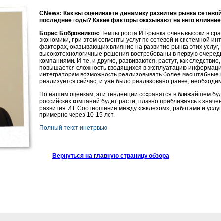
CNews: Как вы оцениваете динамику развития рынка сетевой
последние годы? Какие факторы оказывают на него влияние
Борис Бобровников:
Темпы роста
ИТ-рынка
очень высоки в ср
экономики, при этом сегменты услуг по сетевой и системной ин
факторах, оказывающих влияние на развитие рынка этих услуг, с
высокотехнологичные решения востребованы в первую очередь
компаниями. И те, и другие, развиваются, растут, как следстви
повышается сложность вводящихся в эксплуатацию информаци
интеграторам возможность реализовывать более масштабные ко
реализуется сейчас, и уже было реализовано ранее, необходи
По нашим оценкам, эти тенденции сохранятся в ближайшем бу
российских компаний будет расти, плавно приближаясь к значе
развития ИТ. Соотношение между «железом», работами и услугам
примерно через
10-15 лет
.
Полный текст инетрвью
Вернуться на главную страницу обзора