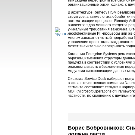
вынуждена перестроить все свои
бизн
организационные риски, однако, с др
В архитектуре Remedy ITSM реализова
структуре, а также логика обработки
автоматизации процессов Remedy Acti
в качестве ядра мощного средства р
уникальные требования заказчика. В т
неэффективные
ИТ-процессы
или же б
многом зависит от четкой проработки
управление проектом накладываются т
может значительно перекрывать подо
Компания Peregrine Systems реализова
образом, изменения структуры данных
продукта в соответствии с условиями з
опасность впасть в бесконечные пере
модулями синхронизации данных между
Системы Service Desk набирают популя
вышла отечественная компания Naume
сегменте составляет сегодня и корпор
MOF (Microsoft Operations of Framewo
частности, по сравнению с другими иг
Борис Бобровников: Сни
должна расти