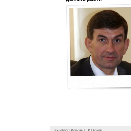
Техноблог
|
Форумы
|
ТВ
|
Архив