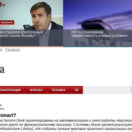
ак строился электронный
ИКТ в страховании:
изнес Банка Москвы?
эффективность в новых условиях
s)
Facebook
ейтинг CNewsInfrastructure 2015:
Информационная безопасность
риглашаем участвовать
бизнеса и госструктур: развитие в
новых условиях
ОНФЕРЕНЦИИ
ЖУРНАЛ
ТЕХНИКА
ТВ
ен
сонал?
я Service Desk ориентированы на автоматизацию и учет работы персона
ение групп по функциональному признаку. Системы этого уровня реализуют
T Infrastructure Library), где собраны лучшие мировые практики организации 