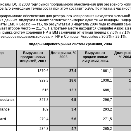
гнозам IDC, к 2008 году рынок программного обеспечения для резервного коп
в. Его ежегодные темпы роста при этом составят 5,9%. По итогам, в частност
программного обеспечения для резервного копирования находится в сильной 
ия данных. Лидируют в обоих сегментах примерно одни те же вендоры. Лиде
таты EMC и Legato) — так, по результатам 3 квартала 2004 года компания за
ает второе место — 21,7%. На третьем месте находится Computer Associates,
 рынка систем хранения HP и IBM закончили отчетный период с 7,6% и 7,1%
 вендоров продемонстрировали HP и Computer Associates с 30,2% и 29,1%.
Лидеры мирового рынка систем хранения, 2004
ор
Выручка от
Доля рынка, %
Выручка от
Доля рын
продаж новых
2003
продаж новых
% 200
лицензий, 2003
лицензий, 2004
1370,6
27,4
1661,1
2
929,3
18,6
1038,1
1
616
12,3
688,1
1
sociates
327,8
6,5
296,7
liance
169
3,4
293,2
kard
279,4
5,6
271,5
234,8
4,7
265,2