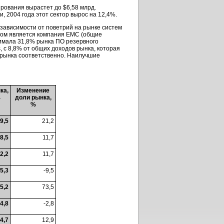
ирования вырастет до $6,58 млрд.
и, 2004 года этот сектор вырос на 12,4%.
зависимости от поветрий на рынке систем
ром является компания EMC (общие
нимала 31,8% рынка ПО резервного
 с 8,8% от общих доходов рынка, которая
 рынка соответственно. Наилучшие
ка,
Изменение
4
доли рынка,
%
9,5
21,2
8,5
11,7
2,2
11,7
5,3
-9,5
5,2
73,5
4,8
-2,8
4,7
12,9