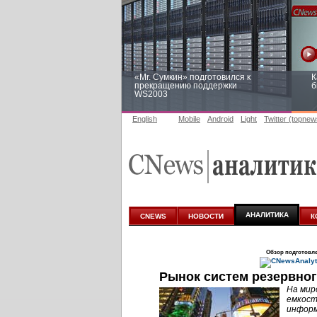
«Mr. Сумкин» подготовился к
К
прекращению поддержки
б
WS2003
English
Mobile
Android
Light
Twitter (topnew
Заоблачная оптимизация: как
Р
Faberlic изменил подход к
п
аналитике
АНАЛИТИКА
CNEWS
НОВОСТИ
К
Обзор подготовл
Рынок систем резервног
На мир
емкост
информ