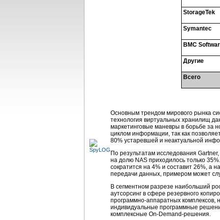
StorageTek
Symantec
BMC Softwa
Другие
Всего
Основным трендом мирового рынка си
технология виртуальных хранилищ дан
маркетинговые маневры в борьбе за н
циклом информации, так как позволяе
80% устаревшей и неактуальной инфор
По результатам исследования Gartner
на долю NAS приходилось только 35%. 
сократится на 4% и составит 26%, а 
передачи данных, примером может сл
В сегментном разрезе наибольший рос
аутсорсинг в сфере резервного копир
программно-аппаратных
комплексов, 
индивидуальные программные решения 
комплексные
On-Demand-решения
.