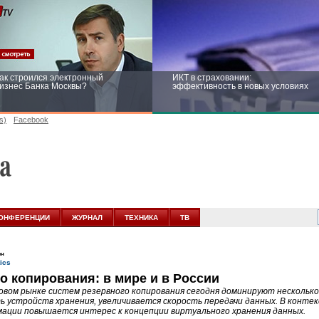
ак строился электронный
ИКТ в страховании:
изнес Банка Москвы?
эффективность в новых условиях
s)
Facebook
ейтинг CNewsInfrastructure 2015:
Информационная безопасность
риглашаем участвовать
бизнеса и госструктур: развитие в
новых условиях
ОНФЕРЕНЦИИ
ЖУРНАЛ
ТЕХНИКА
ТВ
ен
о копирования: в мире и в России
овом рынке систем резервного копирования сегодня доминируют нескольк
ь устройств хранения, увеличивается скорость передачи данных. В конте
ации повышается интерес к концепции виртуального хранения данных.