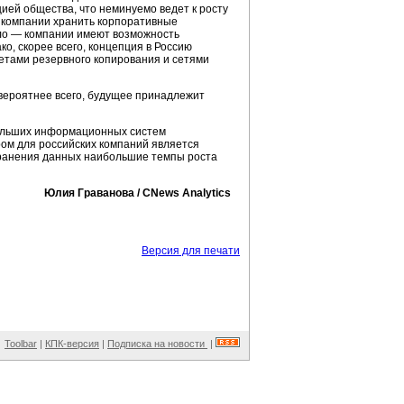
ией общества, что неминуемо ведет к росту
ет компании хранить корпоративные
езло — компании имеют возможность
о, скорее всего, концепция в Россию
тами резервного копирования и сетями
вероятнее всего, будущее принадлежит
ебольших информационных систем
м для российских компаний является
хранения данных наибольшие темпы роста
Юлия Граванова / CNews Analytics
Версия для печати
Toolbar
|
КПК-версия
|
Подписка на новости
|