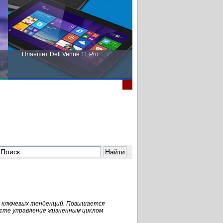
Планшет Dell Venue 11 Pro
Пора выбирать Fujitsu!
о ключевых тенденций. Повышается
ксте управление жизненным циклом