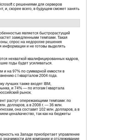
crosoft с решениями для серверов
, и, скорее всего, в будущем сможет занять
особенностью является быстрорастущий
 растет замедленными темпами. Такая
роны, спрос на недорогие решения
ия информации и не готовы выделять
тся нехваткой квалифицированных кадров,
йшие годы будет усиливаться.
и и на 97% по суммарной емкости в
нению с I кварталом 2004 года.
ерку лучших также входят IBM,
ынка, и 74% — по итогам I квартала
российский рынок.
лент растут опережающими темпами: по
лн. долларов, а в 2008 г. — 36 млн.
огнозам, она составит 102 млн. долларов, а в
ием цена/качество, так как на бюджеты
лярность на Западе приобретает управление
о значимости для компании и отслеживание