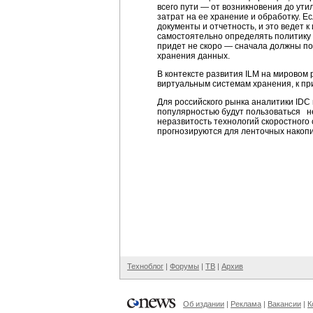
всего пути — от возникновения до ут
затрат на ее хранение и обработку. Е
документы и отчетность, и это ведет
самостоятельно определять политику 
придет не скоро — сначала должны п
хранения данных.
В контексте развития ILM на мировом
виртуальным системам хранения, к пр
Для российского рынка аналитики IDC
популярностью будут пользоваться н
неразвитость технологий скоростног
прогнозируются для ленточных накопи
Техноблог
|
Форумы
|
ТВ
|
Архив
Об издании
|
Реклама
|
Вакансии
|
К