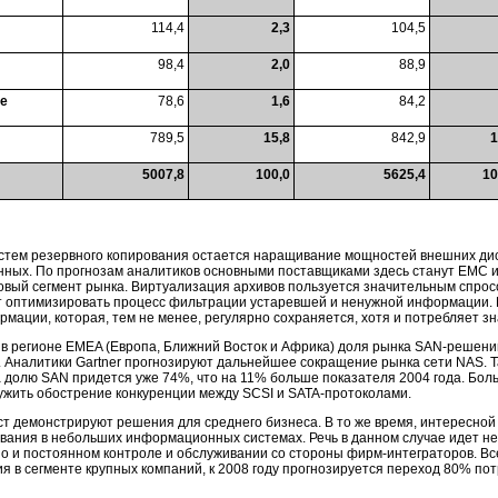
114,4
2,3
104,5
98,4
2,0
88,9
re
78,6
1,6
84,2
789,5
15,8
842,9
1
5007,8
100,0
5625,4
10
стем резервного копирования остается наращивание мощностей внешних диск
ных. По прогнозам аналитиков основными поставщиками здесь станут EMC и
овый сегмент рынка. Виртуализация архивов пользуется значительным спрос
т оптимизировать процесс фильтрации устаревшей и ненужной информации. 
мации, которая, тем не менее, регулярно сохраняется, хотя и потребляет з
, в регионе EMEA (Европа, Ближний Восток и Африка) доля рынка
SAN-решени
Аналитики Gartner прогнозируют дальнейшее сокращение рынка сети NAS. Так
на долю SAN придется уже 74%, что на 11% больше показателя 2004 года. Бо
ужить обострение конкуренции между SCSI и
SATA-протоколами
.
т демонстрируют решения для среднего бизнеса. В то же время, интересной
ования в небольших информационных системах. Речь в данном случае идет не
но и постоянном контроле и обслуживании со стороны фирм-интеграторов. В
в сегменте крупных компаний, к 2008 году прогнозируется переход 80% пот