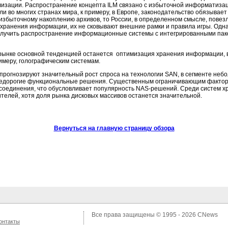
илизации. Распространение концепта ILM связано с избыточной информатизац
сли во многих странах мира, к примеру, в Европе, законодательство обязыва
 к избыточному накоплению архивов, то России, в определенном смысле, пов
хранения информации, их не сковывают внешние рамки и правила игры. Однак
олучить распространение информационные системы с интегрированными паке
 рынке основной тенденцией останется оптимизация хранения информации, 
имеру, голографическим системам.
 прогнозируют значительный рост спроса на технологии SAN, в сегменте н
едорогие функциональные решения. Существенным ограничивающим факторо
о соединения, что обусловливает популярность NAS-решений. Среди систем 
телей, хотя доля рынка дисковых массивов останется значительной.
Вернуться на главную страницу обзора
Все права защищены © 1995 - 2026
CNews
онтакты