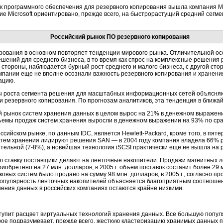
ок программного обеспечения для резервного копирования вышла компания Mi
 Microsoft ориентировано, прежде всего, на быстрорастущий средний сегмент
Российский рынок ПО резервного копирования
ирования в основном повторяет тенденции мирового рынка. Отличительной 
шений для среднего бизнеса, в то время как спрос на комплексные решения
 стороны, наблюдается бурный рост среднего и малого бизнеса, с другой сто
омпании еще не вполне осознали важность резервного копирования и хранен
ацию.
ы роста сегмента решения для масштабных информационных сетей объясняю
 и резервного копирования. По прогнозам аналитиков, эта тенденция в ближа
ий рынок систем хранения данных в целом вырос на 21% в денежном выражени
объемы продаж систем хранения выросли в денежном выражении на 93% по срав
ссийском рынке, по данным IDC, является
Hewlett-Packard
, кроме того, в пят
истем хранения лидируют решения SAN — в 2004 году компания владела 66% р
тельной (
7-8%
), а новейшая технология iSCSI практически еще не вышла на 
ую ставку поставщики делают на ленточные накопители. Продажи магнитных 
риобретено на 27 млн. долларов, в 2005 г. объем поставок составит более 29 м
сковых систем было продано на сумму 98 млн. долларов, в 2005 г., согласно пр
. Популярность ленточных накопителей объясняется благоприятным соотношен
нения данных в российских компаниях остаются крайне низкими.
ступит расцвет виртуальных технологий хранения данных. Все большую попу
ое подразумевает, прежде всего, жесткую кластеризацию хранимых данных п