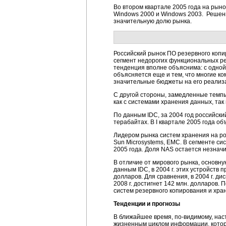
Во втором квартале 2005 года на рын
Windows 2000 и Windows 2003. Решение
значительную долю рынка.
Российский рынок ПО резервного коп
сегмент недорогих функциональных ре
тенденция вполне объяснима: с одной
объясняется еще и тем, что многие к
значительные бюджеты на его реализ
С другой стороны, замедленные темп
как с системами хранения данных, так
По данным IDC, за 2004 год российск
терабайтах. В I квартале 2005 года 
Лидером рынка систем хранения на ро
Sun Microsystems, EMC. В сегменте с
2005 года. Доля NAS остается незначи
В отличие от мирового рынка, основн
данным IDC, в 2004 г. этих устройств п
долларов. Для сравнения, в 2004 г. ди
2008 г. достигнет 142 млн. долларов
систем резервного копирования и хра
Тенденции и прогнозы
В ближайшее время,
по-видимому
, на
жизненным циклом информации, котор