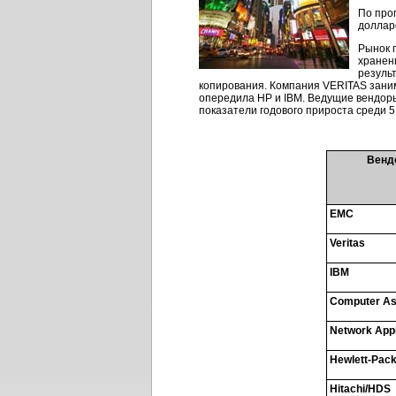
По про
долларо
Рынок 
хранен
резуль
копирования. Компания VERITAS заним
опередила HP и IBM. Ведущие вендоры
показатели годового прироста среди 5
Венд
EMC
Veritas
IBM
Computer As
Network App
Hewlett-Pac
Hitachi/HDS