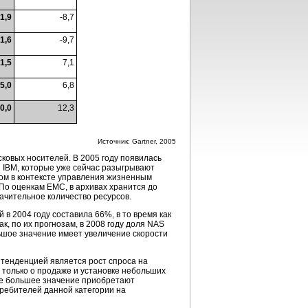
1,9
-8,7
1,6
-9,7
1,5
7,1
5,0
6,8
0,0
12,3
Источник: Gartner, 2005
овых носителей. В 2005 году появилась
 IBM, которые уже сейчас разыгрывают
ом в контексте управления жизненным
По оценкам EMC, в архивах хранится до
начительное количество ресурсов.
й
в 2004 году составила 66%, в то время как
, по их прогнозам, в 2008 году доля NAS
льшое значение имеет увеличение скорости
 тенденцией является рост спроса на
 только о продаже и установке небольших
се большее значение приобретают
ребителей данной категории на