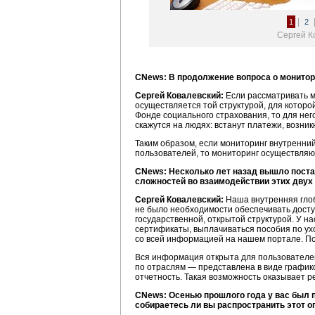
|
1
2
Сергей К
CNews: В продолжение вопроса о монитор
Сергей Ковалевский:
Если рассматривать м
осуществляется той структурой, для которо
Фонде социального страхования, то для не
скажутся на людях: встанут платежи, возник
Таким образом, если мониторинг внутренни
пользователей, то мониторинг осуществляю
CNews: Несколько лет назад вышло постан
сложностей во взаимодействии этих двух
Сергей Ковалевский:
Наша внутренняя глоба
не было необходимости обеспечивать досту
государственной, открытой структурой. У н
сертификаты, выплачиваться пособия по ухо
со всей информацией на нашем портале. По
Вся информация открыта для пользователей
по отраслям — представлена в виде график
отчетность. Такая возможность оказывает 
CNews: Осенью прошлого года у вас был п
собираетесь ли вы распространить этот о