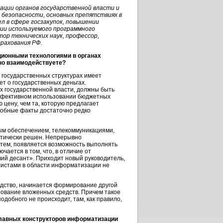
ции органов государственной власти и
 безопасности, основных препятствиях в
ел в сфере госзакупок, повышении
ции используемого программного
тор технических наук, профессор,
рахования РФ.
ионными технологиями в органах
нно взаимодействуете?
государственных структурах имеет
ет о государственных деньгах.
х государственной власти, должны быть
эффективном использовании бюджетных
 цену, чем та, которую предлагает
одобные факты достаточно редко
ым обеспечением, телекоммуникациями,
тически решен. Непрерывно
ем, появляется возможность выполнять
ается в том, что, в отличие от
чий десант». Приходит новый руководитель,
алистами в области информатизации не
одство, начинается формирование другой
рование вложенных средств. Причем такое
подобного не происходит, там, как правило,
 главных конструкторов информатизации