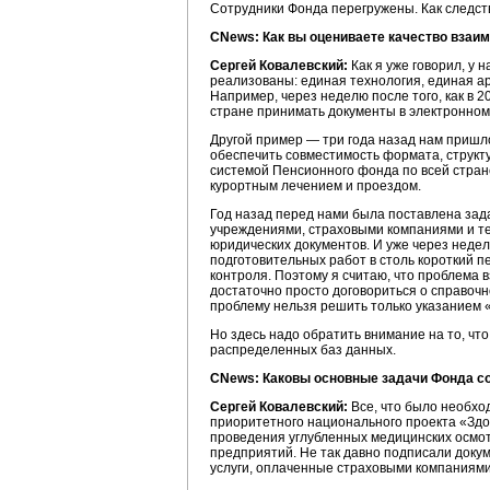
Сотрудники Фонда перегружены. Как следств
CNews: Как вы оцениваете качество взаим
Сергей Ковалевский:
Как я уже говорил, у
реализованы: единая технология, единая а
Например, через неделю после того, как в 
стране принимать документы в электронном 
Другой пример — три года назад нам пришл
обеспечить совместимость формата, структ
системой Пенсионного фонда по всей стра
курортным лечением и проездом.
Год назад перед нами была поставлена за
учреждениями, страховыми компаниями и т
юридических документов. И уже через неде
подготовительных работ в столь короткий п
контроля. Поэтому я считаю, что проблема
достаточно просто договориться о справоч
проблему нельзя решить только указанием «
Но здесь надо обратить внимание на то, чт
распределенных баз данных.
CNews: Каковы основные задачи Фонда с
Сергей Ковалевский:
Все, что было необхо
приоритетного национального проекта «Здо
проведения углубленных медицинских осмот
предприятий. Не так давно подписали док
услуги, оплаченные страховыми компаниям