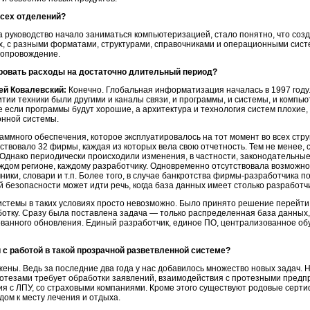
всех отделений?
да руководство начало заниматься компьютеризацией, стало понятно, что созда
х, с разными форматами, структурами, справочниками и операционными систе
сопровождение.
ровать расходы на достаточно длительный период?
ей Ковалевский:
Конечно. Глобальная информатизация началась в 1997 году.
итии техники были другими и каналы связи, и программы, и системы, и комп
 если программы будут хорошие, а архитектура и технология систем плохие, 
нной системы.
ммного обеспечения, которое эксплуатировалось на тот момент во всех стру
ществовало 32 фирмы, каждая из которых вела свою отчетность. Тем не менее,
Однако периодически происходили изменения, в частности, законодательные,
ждом регионе, каждому разработчику. Одновременно отсутствовала возможн
ики, словари и т.п. Более того, в случае банкротства фирмы-разработчика п
 безопасности может идти речь, когда база данных имеет столько разработч
истемы в таких условиях просто невозможно. Было принято решение перейт
ботку. Сразу была поставлена задача — только распределенная база данных
ванного обновления. Единый разработчик, единое ПО, централизованное об
с работой в такой прозрачной разветвленной системе?
жены. Ведь за последние два года у нас добавилось множество новых задач.
ротезами требует обработки заявлений, взаимодействия с протезными пред
я с ЛПУ, со страховыми компаниями. Кроме этого существуют родовые серти
дом к месту лечения и отдыха.