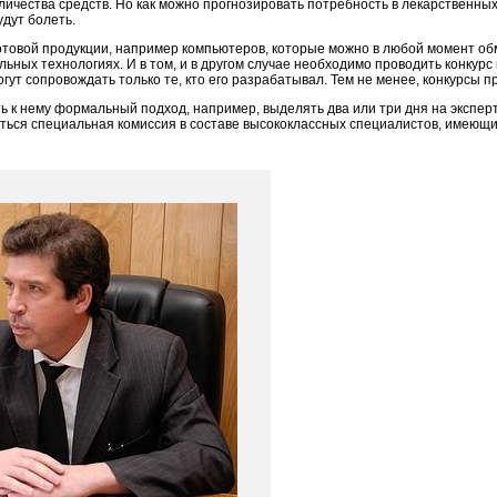
личества средств. Но как можно прогнозировать потребность в лекарственны
удут болеть.
отовой продукции, например компьютеров, которые можно в любой момент об
льных технологиях. И в том, и в другом случае необходимо проводить конкур
ут сопровождать только те, кто его разрабатывал. Тем не менее, конкурсы п
ть к нему формальный подход, например, выделять два или три дня на экспе
ться специальная комиссия в составе высококлассных специалистов, имеющих