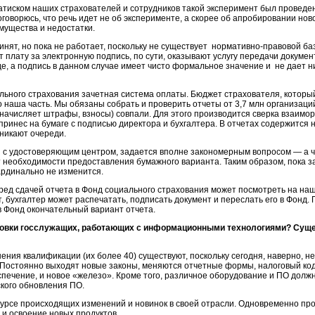
атиском наших страхователей и сотрудников такой эксперимент был проведен
говорюсь, что речь идет не об эксперименте, а скорее об апробировании нов
мущества и недостатки.
инят, но пока не работает, поскольку не существует нормативно-правовой б
т плату за электронную подпись, по сути, оказывают услугу передачи докуме
, а подпись в данном случае имеет чисто формальное значение и не дает ни
иального страхования зачетная система оплаты. Бюджет страхователя, которы
о наша часть. Мы обязаны собрать и проверить отчеты от 3,7 млн организац
, начисляет штрафы, взносы) совпали. Для этого производится сверка взаим
принес на бумаге с подписью директора и бухгалтера. В отчетах содержится 
зникают очереди.
 с удостоверяющим центром, задается вполне закономерным вопросом — а ч
от необходимости предоставления бумажного варианта. Таким образом, пока 
кардинально не изменится.
ред сдачей отчета в Фонд социального страхования может посмотреть на н
, бухгалтер может распечатать, подписать документ и переслать его в Фонд. 
в Фонд окончательный вариант отчета.
отовки госслужащих, работающих с информационными технологиями? Суще
ения квалификации (их более 40) существуют, поскольку сегодня, наверно, 
Постоянно выходят новые законы, меняются отчетные формы, налоговый код
печение, и новое «железо». Кроме того, различное оборудование и ПО должн
кого обновления ПО.
урсе происходящих изменений и новинок в своей отрасли. Одновременно про
и освоение новых продуктов.