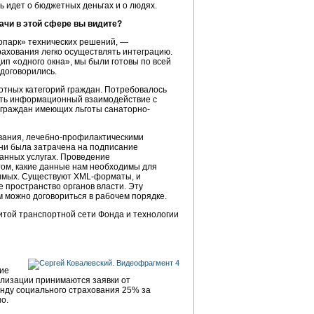
ь идет о бюджетных деньгах и о людях.
ачи в этой сфере вы видите?
оопарк» технических решений, —
рахования легко осуществлять интеграцию.
ип «одного окна», мы были готовы по всей
 договорились.
отных категорий граждан. Потребовалось
дить информационный взаимодействие с
 граждан имеющих льготы санаторно-
ования, лечебно-профилактическими
ни была затрачена на подписание
анных услугах. Проведение
 том, какие данные нам необходимы для
шимых. Существуют XML-форматы, и
 пространство органов власти. Эту
м можно договориться в рабочем порядке.
витой транспортной сети Фонда и технологии
ние
ализации принимаются заявки от
нду социального страхования 25% за
о.