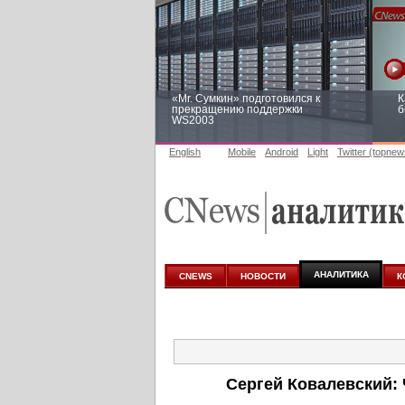
«Mr. Сумкин» подготовился к
К
прекращению поддержки
б
WS2003
English
Mobile
Android
Light
Twitter (topnew
Заоблачная оптимизация: как
Р
Faberlic изменил подход к
п
аналитике
АНАЛИТИКА
CNEWS
НОВОСТИ
К
Сергей Ковалевский: