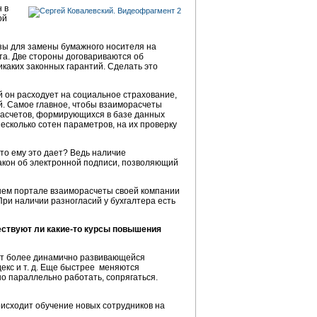
 в
ой
азы для замены бумажного носителя на
нта. Две стороны договариваются об
каких законных гарантий. Сделать это
й он расходует на социальное страхование,
ий. Самое главное, чтобы взаиморасчеты
орасчетов, формирующихся в базе данных
несколько сотен параметров, на их проверку
то ему это дает? Ведь наличие
закон об электронной подписи, позволяющий
ашем портале взаиморасчеты своей компании
При наличии разногласий у бухгалтера есть
ствуют ли какие-то курсы повышения
нет более динамично развивающейся
екс и т. д. Еще быстрее меняются
о параллельно работать, сопрягаться.
исходит обучение новых сотрудников на