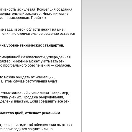
ктивность их нулевая. Концепция создания
омендательный характер. Никто ничем не
 меня выверенная. Прийти к
е задач в этой области лежит на мне.
ечения, но окончательное решение остается
на уровне технических стандартов,
рмационной безопасности, утвержденная
рактер. Чиновник может учитывать эти
го программного обеспечения — согласен,
го можно ожидать от концепции,
В этом случае отступления будут
стных компаний и чиновники. Например,
атива ученых. Продажа оборудования,
делены властью. Если соединить все эти
оличество дней, отвечает реальным
, если речь идет об обеспечении льготных
го производится закупка или на