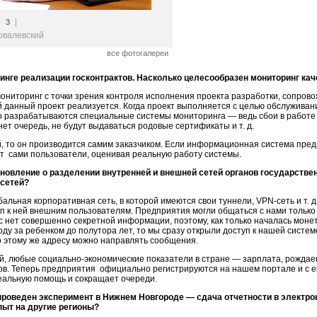
|
|
3
овалевский
все фотогалереи
инге реализации госконтрактов. Насколько целесообразен мониторинг ка
ониторинг с точки зрения контроля исполнения проекта разработки, сопрово
й данный проект реализуется. Когда проект выполняется с целью обслуживани
го разрабатываются специальные системы мониторинга — ведь сбои в работ
нет очередь, не будут выдаваться родовые сертификаты и т. д.
й, то он производится самим заказчиком. Если информационная система пр
т сами пользователи, оценивая реальную работу системы.
овление о разделении внутренней и внешней сетей органов государствен
 сетей?
льная корпоративная сеть, в которой имеются свои туннели, VPN-сеть и т. д.,
п к ней внешним пользователям. Предприятия могли общаться с нами только
ас нет совершенно секретной информации, поэтому, как только началась моне
ду за ребенком до полутора лет, то мы сразу открыли доступ к нашей систе
 этому же адресу можно направлять сообщения.
, любые социально-экономические показатели в стране — зарплата, рождаемо
ов. Теперь предприятия официально регистрируются на нашем портале и с 
реальную помощь и сокращает очереди.
роведен эксперимент в Нижнем Новгороде — сдача отчетности в электрон
пыт на другие регионы?