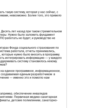
ть такую систему, которая у нас сейчас, с
мами, невозможно. Более того, это привело
 Десять лет назад при таком стремительном
ьютеры. Нужно было заложить фундамент
ПО работать не будет, и руководство не
ктурах Фонда социального страхования по
 система работала, отчеты принимались,
 которые нужно было вносить в программу.
ость интегрировать информацию — у каждого
оддерживать систему становилось некому.
иков?
и на единое программное, информационное,
, создаваемая единым разработчиком в
учение — именно это и помогло нам
 Например, обеспечение инвалидов
приятиями. Первичная медико-санитарная
фикаты, детские поликлиники, санаторно-