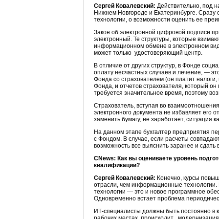
Сергей Ковалевский:
Действительно, под н
Нижнем Новгороде и Екатеринбурге. Сразу о
технологии, о возможности оценить ее преи
Закон об электронной цифровой подписи пр
электронный. Те структуры, которые взимаю
информационном обмене в электронном виде
может только удостоверяющий центр.
В отличие от других структур, в Фонде соц
оплату несчастных случаев и лечение, — эт
Фонда со страхователем (он платит налоги
Фонда, и отчетов страхователя, который он 
требуется значительное время, поэтому во
Страхователь, вступая во взаимоотношения
электронного документа не избавляет его 
заменить бумагу, не заработает, ситуация 
На данном этапе бухгалтер предприятия пе
с Фондом. В случае, если расчеты совпадают
возможность все выяснить заранее и сдать 
CNews: Как вы оцениваете уровень подг
квалификации?
Сергей Ковалевский:
Конечно, курсы повыш
отрасли, чем информационные технологии. 
технологии — это и новое программное обес
Одновременно встает проблема периодичес
ИТ-специалисты должны быть постоянно в к
рабочих местах, происходит модернизация 