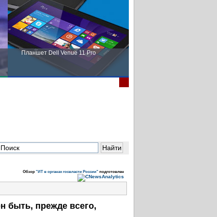
Планшет Dell Venue 11 Pro
Пора выбирать Fujitsu!
Обзор
"ИТ в органах госвласти России"
подготовлен
 быть, прежде всего,