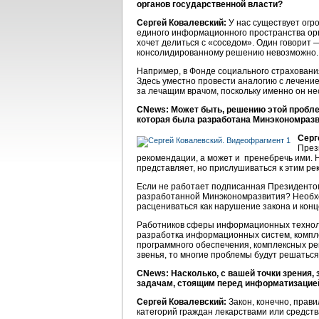
органов государственной власти?
Сергей Ковалевский:
У нас существует огр
единого информационного пространства орг
хочет делиться с «соседом». Один говорит 
консолидированному решению невозможно.
Например, в Фонде социального страховани
Здесь уместно провести аналогию с лечени
за лечащим врачом, поскольку именно он не
CNews: Может быть, решению этой пробле
которая была разработана Минэкономразви
Серг
През
рекомендации, а может и пренебречь ими. Н
представляет, но прислушиваться к этим р
Если не работает подписанная Президентом
разработанной Минэкономразвития? Необход
расцениваться как нарушение закона и конц
Работников сферы информационных технолог
разработка информационных систем, компле
программного обеспечения, комплексных ре
звенья, то многие проблемы будут решатьс
CNews: Насколько, с вашей точки зрения, 
задачам, стоящим перед информатизацие
Сергей Ковалевский:
Закон, конечно, прави
категорий граждан лекарствами или средств