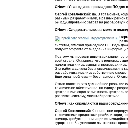
CNews: У вас единое прикладное ПО для 
Сергей Ковалевский:
Да. В тот момент, ког
разными разработчиками, в разных региона
бы к дублированию затрат на разработку и 
CNews: Следовательно, вы можете плани
Серг
разв
системы, включая прикладное ПО. Ведь даже
получит эффекта от внедрения информацио
Поэтому мы провели инвентаризацию програ
всей стране. Оказалось, что в регионах су
налоги платились, выплаты производились. 
Эта работа должна была оплачиваться в ка
разработчика имелись собственные справочн
Еще одна проблема — безопасность. О какой
Стало понятно, что дальнейшее развитие с
техническое обеспечение, на единую разра
центре и имеющая возможность централизо
развивать систему, масштабировать ее.
CNews: Как справляются ваши сотрудники 
Сергей Ковалевский:
Конечно, они перегру
техническими средствами реабилитации, п
помощь требует организации взаимодействи
курортное обслуживание льготников с проез