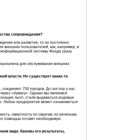
чества сопровождения?
ждения или развития, то он постоянно
я внешних пользователей, как, например, в
е информационной системы Фонда сразу
едназначена для обслуживания внешних
ной власти. Не существует каких-то
 соединяет 750 городов. До сих пор у нас
 через «бумагу». Однако мы являемся
тизация льгот, стали выдаваться родовые
ме. Любое предприятие может ознакомиться
сть, смертность по округам, по регионам,
его помощью готовят необходимую
ном виде. Каковы его результаты,