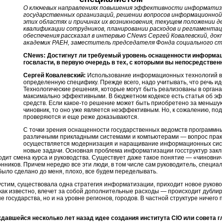
О ключевых направлениях повышения эффективности информатиза
государственных организаций, решении вопросов информационной
этих областях и причинах их возникновения, текущем положении д
квалификации сотрудников, планировании расходов и регламента
обеспечения рассказал в интервью CNews Сергей Ковалевский, док
академик РАЕН, заместитель председателя Фонда социального ст
CNews: Достигнут ли требуемый уровень оснащенности информац
госвласти, в первую очередь в тех, с которыми вы непосредстве
Сергей Ковалевский:
Использование информационных технологий в 
определенную специфику. Прежде всего, надо учитывать, что речь ид
Технологические решения, которые могут быть реализованы в органа
максимально эффективными. В бюджетном кодексе есть статья об 
средств. Если какое-то решение может быть приобретено за меньшую
чиновник, то оно уже является неэффективным. Но, к сожалению, п
проверяются и еще реже доказываются.
С точки зрения оснащенности государственных ведомств программн
различными прикладными системами и компьютерами — вопрос прак
осуществляется модернизация и наращивание информационных сист
новые задачи. Основная проблема информатизации госструктур заключ
одит смена курса и руководства. Существует даже такое понятие — «чиновни
онников. Причем нередко все эти люди, в том числе сам руководитель, специ
 было сделано до меня, плохо, все будем переделывать.
пустим, существовала одна стратегия информатизации, приходит новое руков
 как известно, влечет за собой дополнительные расходы — происходит дубли
 государства, но и на уровне регионов, городов. В частной структуре ничего 
ждавшейся несколько лет назад идее создания института CIO или совета