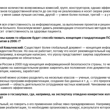
омное количество всевозможных комиссий, групп, конструкторов, однако эффе
анов государственной власти до сих пор не реализована и носит скорее рек
— у меня самая лучшая система, другой — у меня более полная, третий — а у
я вся ответственность за информатизацию, за выполнение проектов и решени
ем больного. Консилиум может давать рекомендации относительно методов л
сет ответственность за здоровье пациента.
мы каким-то образом будет способствовать концепция стандартизации ПО 
тия в 2006 г?
ей Ковалевский:
Существует более глобальный документ — концепция инфо
идентом России. Но она не работает, потому что носит рекомендательный ха
апример, в концепции написано, что угрозу представляет закупка зарубежно
екомендациям не обязательно.
 России в 2000 году концепция информационной безопасности страны, то че
имо на законодательном уровне закрепить все положения этих документов. 
епции, наконец, заработают.
ий можно условно разделить на несколько классов — ученые, сотрудники ча
ксных программ информатизации, создание баз данных и т. д. — это прерог
шений — область деятельности сотрудников частных компаний. Чиновники на
я намного эффективнее.
закон о госзакупках, где, например, на экспертизу отведено конкретное к
й?
льный, но говорить о его применении сейчас явно преждевременно. Например
ами реабилитации, то необходимо организовать конкурс, в результате которо