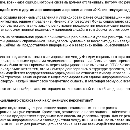
ие, возникают ошибки, которые система должна отслеживать, потому что реч
одействия с другими организациями, органами власти? Какие текущие зад
 нас создана вертикаль управления и ликвидирован ранее существовавший «з
рхитектура, единое управление. Именно это позволяет Фонду социального ст
2000 году вступил в силу закон о регистрации предприятий реализующий принц
виде, с электронной подписью у налоговой службы в том формате, о котором
ось на региональном уровне принимать на региональном уровне регистры льг
уры данных и справочников. Нам удалось буквально за несколько дней нала
не. Сейчас мы предоставляем информацию о ветеранах войны, обеспечиваем
дача по созданию системы взаиморасчетов между Фондом социального страх
ерриториальными органами медицинского страхования. Большая часть време
лю мы были готовы принимать персонифицированные выписки из ЛПУ об оказ
ериод объясняется тем, что мы быстро договорились о структуре формата, о
 взаимодействия государственных учреждений не относится к числу неразре
ной структуре. Таким образом и будет формироваться единое информационное
сверху». Каждый знает свою предметную область, и благодаря этому обо все
о все это маштабировано, интеграция стала возможной только благодаря раз
оциального страхования на ближайшую перспективу?
димо подготовить для реализации задач, возложенных на нас в рамках
ровье», мы уже сделали. Кроме того, реализована новая задача — обеспече
ров на предприятиях с вредными или опасными условиями труда. Для ее ре
умент об информационном взаимодействии между ФСС и ФОМС по выплате Фо
и и ФОМС ЛПУ для работающего населения. И такое взаимодействие налажен