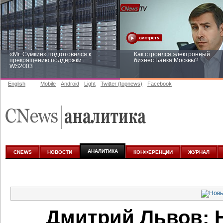
«Mr. Сумкин» подготовился к
Как строился электронный
прекращению поддержки
бизнес Банка Москвы?
WS2003
English
Mobile
Android
Light
Twitter (topnews)
Facebook
Заоблачная оптимизация: как
Рейтинг CNewsInfrastructure 20
Faberlic изменил подход к
приглашаем участвовать
аналитике
АНАЛИТИКА
CNEWS
НОВОСТИ
КОНФЕРЕНЦИИ
ЖУРНАЛ
Дмитрий Львов: 