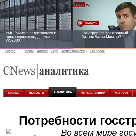
«Mr. Сумкин» подготовился к
Как строился электронный
прекращению поддержки
бизнес Банка Москвы?
WS2003
English
Mobile
Android
Light
Twitter (topnews)
Facebook
Заоблачная оптимизация: как
Рейтинг CNewsInfrastructure 20
Faberlic изменил подход к
приглашаем участвовать
аналитике
АНАЛИТИКА
CNEWS
НОВОСТИ
КОНФЕРЕНЦИИ
ЖУРНАЛ
Потребности госстр
Во всем мире го