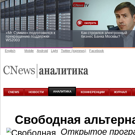
«Mr. Сумкин» подготовился к
Как строился электронный
прекращению поддержки
бизнес Банка Москвы?
WS2003
English
Mobile
Android
Light
Twitter (topnews)
Facebook
Заоблачная оптимизация: как
Рейтинг CNewsInfrastructure 20
Faberlic изменил подход к
приглашаем участвовать
аналитике
АНАЛИТИКА
CNEWS
НОВОСТИ
КОНФЕРЕНЦИИ
ЖУРНАЛ
Свободная альтерна
Открытое програ