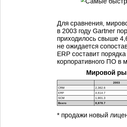
Для сравнения, миров
в 2003 году Gartner по
приходилось свыше 4,6
не ожидается сопоста
ERP составит порядка 
корпоративного ПО в м
Мировой рын
2003
CRM
2,362.6
ERP
4,614.7
SCM
1,901.3
Всего
8,878.7
* продажи новый лицен