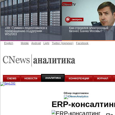
«Mr. Сумкин» подготовился к
Как строился электронный
прекращению поддержки
бизнес Банка Москвы?
WS2003
English
Mobile
Android
Light
Twitter (topnews)
Facebook
Заоблачная оптимизация: как
Рейтинг CNewsInfrastructure 20
Faberlic изменил подход к
приглашаем участвовать
аналитике
АНАЛИТИКА
CNEWS
НОВОСТИ
КОНФЕРЕНЦИИ
ЖУРНАЛ
Обзор подготовлен
ERP-консалтин