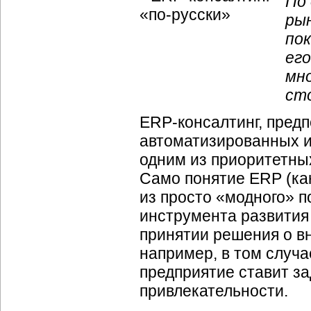
По
ры
по
его
мн
ст
ERP-консалтинг
, пред
автоматизированных и
одним из приоритетны
Само понятие ERP (ка
из просто «модного» п
инструмента развития
принятии решения о в
например, в том случа
предприятие ставит з
привлекательности.