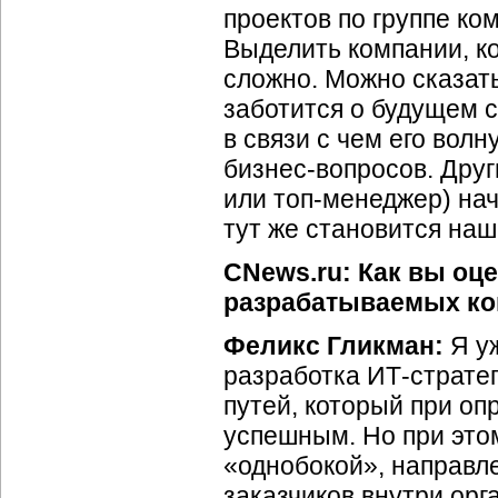
проектов по группе ко
Выделить компании, к
сложно. Можно сказать
заботится о будущем с
в связи с чем его вол
бизнес-вопросов. Друг
или топ-менеджер) на
тут же становится на
CNews.ru: Как вы оце
разрабатываемых ко
Феликс Гликман:
Я уж
разработка ИТ-страте
путей, который при о
успешным. Но при этом
«однобокой», направл
заказчиков внутри орг