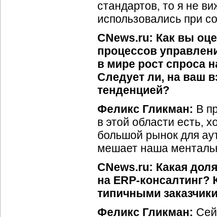
стандартов, то я не в
использовались при со
CNews.ru: Как вы оц
процессов управлени
в мире рост спроса н
Следует ли, на ваш в
тенденцией?
Феликс Гликман:
В пр
в этой области есть, 
большой рынок для аут
мешает наша менталь
CNews.ru: Какая дол
на ERP-консалтинг? 
типичными заказчик
Феликс Гликман:
Сейч