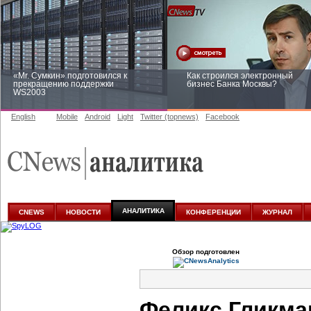
«Mr. Сумкин» подготовился к
Как строился электронный
прекращению поддержки
бизнес Банка Москвы?
WS2003
English
Mobile
Android
Light
Twitter (topnews)
Facebook
Заоблачная оптимизация: как
Рейтинг CNewsInfrastructure 20
Faberlic изменил подход к
приглашаем участвовать
аналитике
АНАЛИТИКА
CNEWS
НОВОСТИ
КОНФЕРЕНЦИИ
ЖУРНАЛ
Обзор подготовлен
Феликс Гликман