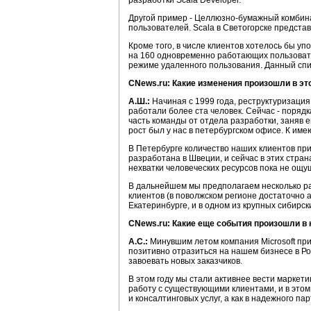
разработки Scala Developer.
Другой пример - Целлюзно-бумажный комбинат
пользователей. Scala в Светогорске предст
Кроме того, в числе клиентов хотелось бы у
на 160 одновременно работающих пользовате
режиме удаленного пользования. Данный спис
CNews.ru: Какие изменения произошли в это
А.Ш.:
Начиная с 1999 года, реструктуризация
работали более ста человек. Сейчас - поряд
часть команды от отдела разработки, заняв е
рост был у нас в петербургском офисе. К им
В Петербурге количество наших клиентов при
разработана в Швеции, и сейчас в этих стран
нехватки человеческих ресурсов пока не ощу
В дальнейшем мы предполагаем несколько рас
клиентов (в поволжском регионе достаточно 
Екатеринбурге, и в одном из крупных сибирск
CNews.ru: Какие еще события произошли в
А.С.:
Минувшим летом компания Microsoft при
позитивно отразиться на нашем бизнесе в Р
завоевать новых заказчиков.
В этом году мы стали активнее вести маркет
работу с существующими клиентами, и в этом
и консалтинговых услуг, а как в надежного п