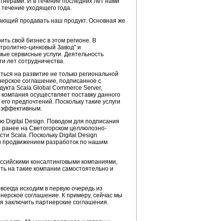
ртнерами. И в течение последних лет нами
 течение уходящего года.
гающий продавать наш продукт. Основная же
ть свой бизнес в этом регионе. В
ктролитно-цинковый Завод" и
мые сервисные услуги. Деятельность
и лет сотрудничества.
ться на развитие не только региональной
тнерское соглашение, подписанное с
укта Scala Global Commerce Server,
ша компания осуществляет поставку данного
 его предпочтений. Поскольку такие услуги
е эффективным.
 Digital Design. Поводом для подписания
 ранее на Светогорском целлюлозно-
и Scala. Поскольку Digital Design
 и продвижением разработок по нашим
оссийскими консалтинговыми компаниями,
дить на такие компании самостоятельно и
всегда исходим в первую очередь из
тнерское соглашение. К примеру, сейчас мы
я заключить партнерские соглашения.