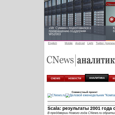
«Mr. Сумкин» подготовился к
К
прекращению поддержки
б
WS2003
English
Mobile
Android
Light
Twitter (topnew
Заоблачная оптимизация: как
Р
Faberlic изменил подход к
п
аналитике
АНАЛИТИКА
CNEWS
НОВОСТИ
К
Совместный проект
Scala: результаты 2001 года
В преддверии Нового года CNews.ru обратилс