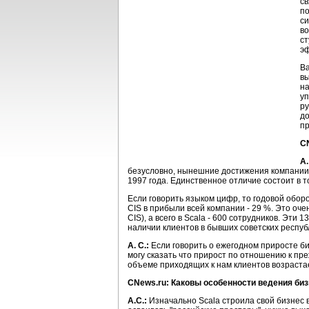
св
по
си
во
ст
эф
Ва
вы
на
уп
р
до
пр
CN
А.
безусловно, нынешние достижения компании п
1997 года. Единственное отличие состоит в т
Если говорить языком цифр, то годовой оборот
CIS в прибыли всей компании - 29 %. Это очен
CIS), а всего в Scala - 600 сотрудников. Эт
наличии клиентов в бывших советских респуб
А. С.:
Если говорить о ежегодном приросте би
могу сказать что прирост по отношению к пре
объеме приходящих к нам клиентов возрастае
CNews.ru: Каковы особенности ведения биз
А.С.:
Изначально Scala строила свой бизнес 