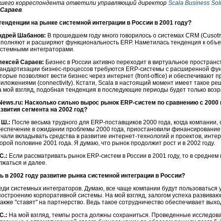
нашего корреспондента ответили управляющий директор
Scala Business Sol
 Сараев
.
тенденции на рынке системной интеграции в России в 2001 году?
ндрей Шабанов:
В прошедшем году много говорилось о системах CRM (Cusotm
ополняют и расширяют функциональность ERP. Наметилась тенденция к объ
истемными интеграторами.
лексей Сараев:
Бизнес в России активно переходит в виртуальное пространс
андартизации бизнес-процессов требуются ERP-системы с расширенной фун
торые позволяют вести бизнес через интернет (front-office) и обеспечивают
иложениями (connectivity). Кстати, Scala в настоящий момент имеет такое реш
 мой взгляд, подобная тенденция в последующие периоды будет только возр
News.ru: Насколько сильно вырос рынок ERP-систем по сравнению с 2000 
звития сегмента на 2002 год?
 Ш.:
После весьма трудного для ERP-поставщиков 2000 года, когда компании,
еспечение в ожидании проблемы 2000 года, приостановили финансирование 
чали вкладывать средства в развитие интернет-технологий и проектов, инте
орой половине 2001 года. Я думаю, что рынок продолжит рост и в 2002 году.
С.:
Если рассматривать рынок ERP-систем в России в 2001 году, то в среднем
лжаться и далее.
ь в 2002 году развитие рынка системной интеграции в России?
реди системных интеграторов. Думаю, все чаще компании будут пользоваться 
построению корпоративной системы. На мой взгляд, залогом успеха развива
акже "ставят" на партнерство. Ведь такое сотрудничество обеспечивает выхо
С.:
На мой взгляд, темпы роста должны сохраниться. Проведенные исследова