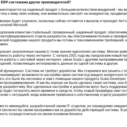
д ЕRP-системами других производителей?
риентируется на надежный продукт с большим количеством внедрений - мы вс
га к чему-либо новому, они внимательно смотрят на конкурентов, продвига
коре будет утрачено, поскольку сейчас готовится к выпуску и проходит бетт
ологий Microsoft.
редлагаем клиентам стабильный, проверенный, надежный продукт, обеспечив
O-сертифицированного отдела разработок, мы обеспечиваем полную и своевре
ческой поддержки нашего продукта мы готовы к тем изменениям требований, ко
овиях.
агает аналогичные нашим (с точки зрения идеологии) системы. Многие ком
жность работы через интернет. С начала 2001 года мы предлагаем новый продук
ти работы с системой через интернет, связи Scala с другими программными 
бщений, позволяющих интегрировать данные из одной системы в другую.
й функционал. Система не требует доработки. Мы стараемся все решить с 
 рекламируют возможности настройки своих систем под каждого конкретного 
ть это было бы несложно и нам с помощью нашего продукта Scala Developer.
м программирования. И как бы хорошо ни была сделана такая система, она б
му разработчику. Все сделанные настройки и доработки могут быть поддержаны
о будет потратить много времени и средств, чтобы новый провайдер смог пол
схоже с ситуацией, когда компания привязана к собственному отделу разраб
вместо имеющейся, разработанной своим IT--отделом, он справедливо ожидает
ем заплатил бы своим программистам за доработку действующей системы. В р
ость сосредоточиться на своем основном бизнесе.