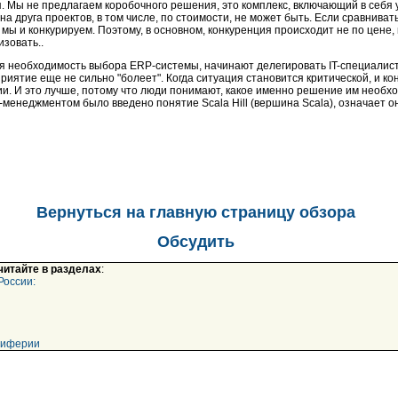
. Мы не предлагаем коробочного решения, это комплекс, включающий в себя у
 на друга проектов, в том числе, по стоимости, не может быть. Если сравнива
мы и конкурируем. Поэтому, в основном, конкуренция происходит не по цене, 
изовать..
я необходимость выбора ЕRP-системы, начинают делегировать IT-специалист
риятие еще не сильно "болеет". Когда ситуация становится критической, и к
и. И это лучше, потому что люди понимают, какое именно решение им необход
п-менеджментом было введено понятие Scala Hill (вершина Scala), означает
Вернуться на главную страницу обзора
Обсудить
 читайте в разделах
:
России:
риферии