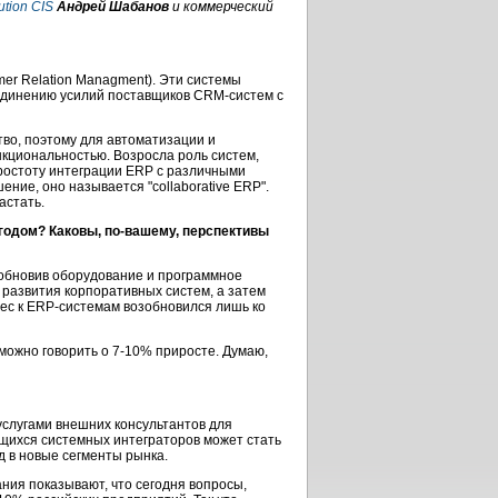
ution CIS
Андрей Шабанов
и коммерческий
er Relation Managment). Эти системы
единению усилий поставщиков CRM-систем с
тво, поэтому для автоматизации и
кциональностью. Возросла роль систем,
 простоту интеграции ERP с различными
ение, оно называется "collaborative ERP".
астать.
годом? Каковы, по-вашему, перспективы
 обновив оборудование и программное
развития корпоративных систем, а затем
рес к ERP-системам возобновился лишь ко
 можно говорить о 7-10% приросте. Думаю,
услугами внешних консультантов для
ющихся системных интеграторов может стать
д в новые сегменты рынка.
ния показывают, что сегодня вопросы,