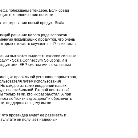
егда побеждаем в тендере. Если среди
ющих технологические новинки.
а-тестирование новый продукт Scala,
ающий решение целого ряда вопросов.
менную локализацию продуктов, что очень
торые так часто случаются в России: мы в
пании пытаются выделять как свои сильные
т - Scala Connectivity Solutions. И в
продуктами, ЕRP-системами, локальными
помощью правильной установки параметров,
пользователя путем использования
 Но каждое из таких внедрений наших
удет нестабильной. Второй негативный
 только теми, кто их разработал. А при
ностью "войти в курс дела" и обеспечить
отки, поддерживающему им же
, что провайдер будет ее развивать и
езультате он получает надежный