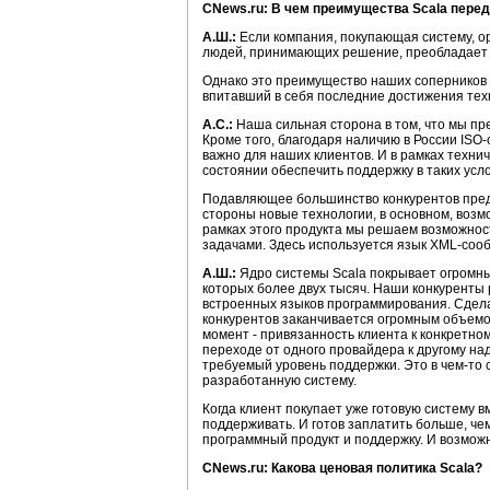
CNews.ru: В чем преимущества Scala пере
А.Ш.:
Если компания, покупающая систему, о
людей, принимающих решение, преобладает тя
Однако это преимущество наших соперников вс
впитавший в себя последние достижения техн
А.С.:
Наша сильная сторона в том, что мы п
Кроме того, благодаря наличию в России IS
важно для наших клиентов. И в рамках техни
состоянии обеспечить поддержку в таких усл
Подавляющее большинство конкурентов предл
стороны новые технологии, в основном, возмо
рамках этого продукта мы решаем возможнос
задачами. Здесь используется язык XML-соо
А.Ш.:
Ядро системы Scala покрывает огромны
которых более двух тысяч. Наши конкуренты
встроенных языков программирования. Сдела
конкурентов заканчивается огромным объемо
момент - привязанность клиента к конкретно
переходе от одного провайдера к другому над
требуемый уровень поддержки. Это в чем-то 
разработанную систему.
Когда клиент покупает уже готовую систему 
поддерживать. И готов заплатить больше, ч
программный продукт и поддержку. И возможн
CNews.ru: Какова ценовая политика Scala?