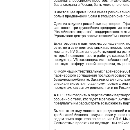
осваивать "российские просторы", нужно вых
была создана в России, быть может, не очень
В настоящее время Scala имеет регионально
роль в продвижении Scala в этом регионе пр
Один из ведущих российских партнеров - "Ур
частности, три крупнейших предприятия реги
"Челябинсклакокраска" - поддерживаются эти
"Уральского центра автоматизации" мы оцен
Если говорить о партнерских соглашениях, п
сети, но и сети вертикальных партнеров, пр
компанией V 6, активно действующей на рынк
который позволяет вести работу с системой S
продукта, а V6, как специалист в области ве
не входят в сферу нашей специфики, мы реши
К числу наших "вертикальных партнеров-2001
партнерского соглашения послужил совмест
бумажном комбинате. Заказчик стал использов
специализируется по данному продукту, она 
продуктам: как в этом регионе, так и по Росси
А.Ш.:
Если говорить о перспективах партнер
особенно с теми, кто "идет в регионы". Акти
предлагать им рассмотреть возможность пар
Было в этом году множество предложений и о
требований бизнеса: в случае, если у нас с 
ведем поиск партнера по решению CRM. Мы н
Совместные проекты на подходе - мы сейчас 