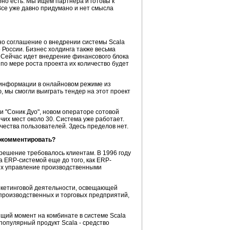
оно есть. Мы ищем партнера и готовы к
Все уже давно придумано и нет смысла
но соглашение о внедрении системы Scala
 России. Бизнес холдинга также весьма
. Сейчас идет внедрение финансового блока
по мере роста проекта их количество будет
й информации в онлайновом режиме из
, мы смогли выиграть тендер на этот проект
ии "Соник Дуо", новом операторе сотовой
их мест около 30. Система уже работает.
ичества пользователей. Здесь пределов нет.
рокомментировать?
 решение требовалось клиентам. В 1996 году
а ERP-системой еще до того, как ERP-
их управление производственными
аркетинговой деятельности, освещающей
 производственных и торговых предприятий,
щий момент на комбинате в системе Scala
популярный продукт Scala - средство