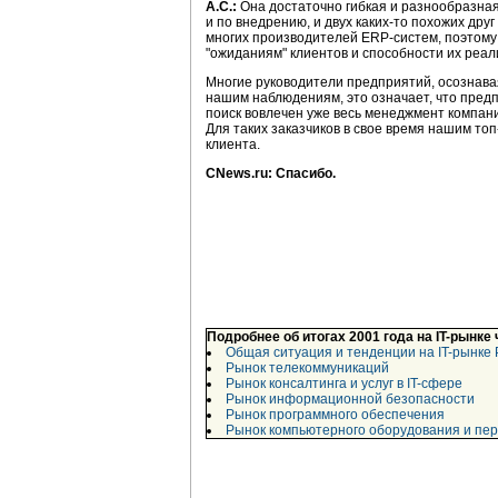
А.С.:
Она достаточно гибкая и разнообразная
и по внедрению, и двух каких-то похожих друг
многих производителей ЕRP-систем, поэтому 
"ожиданиям" клиентов и способности их реал
Многие руководители предприятий, осознава
нашим наблюдениям, это означает, что предп
поиск вовлечен уже весь менеджмент компани
Для таких заказчиков в свое время нашим то
клиента.
CNews.ru: Спасибо.
Подробнее об итогах 2001 года на IT-рынке
Общая ситуация и тенденции на IT-рынке 
Рынок телекоммуникаций
Рынок консалтинга и услуг в IT-сфере
Рынок информационной безопасности
Рынок программного обеспечения
Рынок компьютерного оборудования и пе