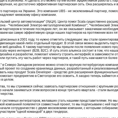
одить в регионы. А сделать это можно путем более эффективной работы с па
 крупная, но достаточно эффективная партнерская сеть. Она расширялась и в
го партнера на Украине. Это компания UBS - не эксклюзивный партнер, помо
инадлежит киевскому офису компании.
альский центр автоматизации" (УрЦА). Центр помог Scala существенно расшири
она - "Челябинский Электро-металлургический Комбинат", "Челябинский Эле
м партнером в течение последних лет, он же оказывает заказчикам необходи
иваем как самую эффективную среди наших партнеров на протяжении всех пят
одписанных в 2001 году, то нужно отметить следующее: мы стали ориентирова
одвигающих какой-либо отдельный продукт. В этой связи можно выделить пар
е веб-дизайна. К такому партнерству мы пришли после появления нового прод
cala через интернет (В2В, В2С). И суть этого альянса состоит в том, что на
б-дизайна и разработки, помогает клиенту строить интерфейс в зависимости от
ли пустить эту часть работ через партнеров, и такой путь нам кажется боле
" в Северо-Западном регионе можно отнести крупную петербургскую компанию
ный проект по созданию хранилища данных, разработанный и реализованный
ать наш продукт Scala Developer - средство для расширения функциональност
помогает предприятию в Светогорске его освоить. А заодно теперь займется
и в целом.
ства, то мы стремимся сейчас завязать партнерские отношения с крупными р
вно начали заниматься этим вопросом в конце третьего квартала - стали выхо
тнерства.
т системных интеграторов, желавших стать нашими представителями. Но мы 
такой компанией появляется совместный проект, то мы подписываем с ней пар
ачали сотрудничество с двумя московскими компании, с которыми собираемс
участвуем "одной командой" в двух тендерах.