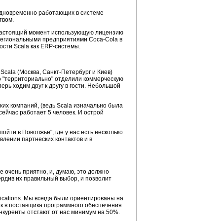
 одновременно работающих в системе
твом.
 в настоящий момент использующую лицензию
 региональными предприятиями Coca-Cola в
ости Scala как ERP-системы.
Scala (Москва, Санкт-Петербург и Киев)
но "территориально" отделили коммерческую
ерь ходим друг к другу в гости. Небольшой
ких компаний, (ведь Scala изначально была
сейчас работает 5 человек. И острой
йти в Поволжье", где у нас есть несколько
лении партнеских контактов и в
 очень приятно, и, думаю, это должно
рдив их правильный выбор, и позволит
ications. Мы всегда были ориентированы на
ак в поставщика программного обеспечения
онкуренты отстают от нас минимум на 50%.