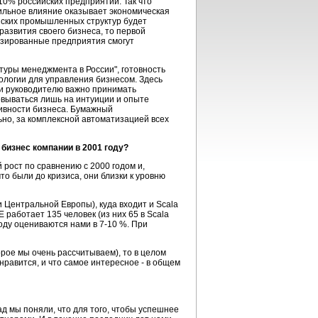
10% российских предприятий. Так что
сильное влияние оказывает экономическая
йских промышленных структур будет
развития своего бизнеса, то первой
изированные предприятия смогут
туры менеджмента в России", готовность
ологии для управления бизнесом. Здесь
и руководителю важно принимать
овываться лишь на интуиции и опыте
ивности бизнеса. Бумажный
но, за комплексной автоматизацией всех
 бизнес компании в 2001 году?
рост по сравнению с 2000 годом и,
то были до кризиса, они близки к уровню
 и Центральной Европы), куда входит и Scala
E работает 135 человек (из них 65 в Scala
году оцениваются нами в 7-10 %. При
орое мы очень рассчитываем), то в целом
нравится, и что самое интересное - в общем
ад мы поняли, что для того, чтобы успешнее