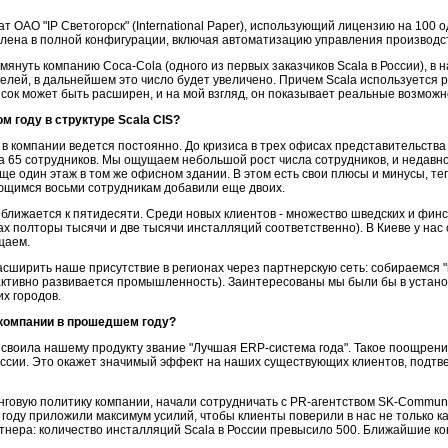
 ОАО "IP Светогорск" (International Paper), использующий лицензию на 100
авлена в полной конфигурации, включая автоматизацию управления производс
помянуть компанию Coca-Cola (одного из первых заказчиков Scala в России),
лей, в дальнейшем это число будет увеличено. Причем Scala используется
ок может быть расширен, и на мой взгляд, он показывает реальные возможн
м году в структуре Scala CIS?
 в компании ведется постоянно. До кризиса в трех офисах представительства 
ка 65 сотрудников. Мы ощущаем небольшой рост числа сотрудников, и недав
ще один этаж в том же офисном здании. В этом есть свои плюсы и минусы, теп
еющимся восьми сотрудникам добавили еще двоих.
ближается к пятидесяти. Среди новых клиентов - множество шведских и финс
ах полторы тысячи и две тысячи инсталляций соответственно). В Киеве у нас 
щаем.
ширить наше присутствие в регионах через партнерскую сеть: собираемся "по
активно развивается промышленность). Заинтересованы мы были бы в установ
их городов.
 компании в прошедшем году?
своила нашему продукту звание "Лучшая ERP-система года". Такое поощрение
оссии. Это окажет значимый эффект на наших существующих клиентов, подтве
инговую политику компании, начали сотрудничать с PR-агентством SK-Commun
 году приложили максимум усилий, чтобы клиенты поверили в нас не только к
артнера: количество инсталляций Scala в России превысило 500. Ближайшие к