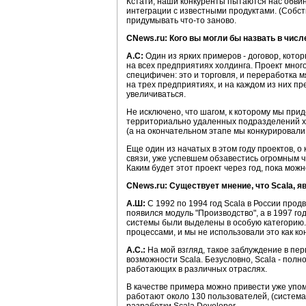
Кстати, наши конкуренты пытаются нас обвини
интеграции с известными продуктами. (Собст
придумывать что-то заново.
CNews.ru: Кого вы могли бы назвать в чис
А.С:
Один из ярких примеров - договор, кот
на всех предприятиях холдинга. Проект мног
специфичен: это и торговля, и переработка 
на трех предприятиях, и на каждом из них п
увеличиваться.
Не исключено, что шагом, к которому мы пр
территориально удаленных подразделений хол
(а на окончательном этапе мы конкурировали, 
Еще один из начатых в этом году проектов, о
связи, уже успевшем обзавестись огромным 
Каким будет этот проект через год, пока мож
CNews.ru: Существует мнение, что Scala, 
А.Ш:
С 1992 по 1994 год Scala в России про
появился модуль "Производство", а в 1997 го
системы были выделены в особую категорию.
процессами, и мы не использовали это как к
А.С.:
На мой взгляд, такое заблуждение в пе
возможности Scala. Безусловно, Scala - по
работающих в различных отраслях.
В качестве примера можно привести уже упо
работают около 130 пользователей, (система