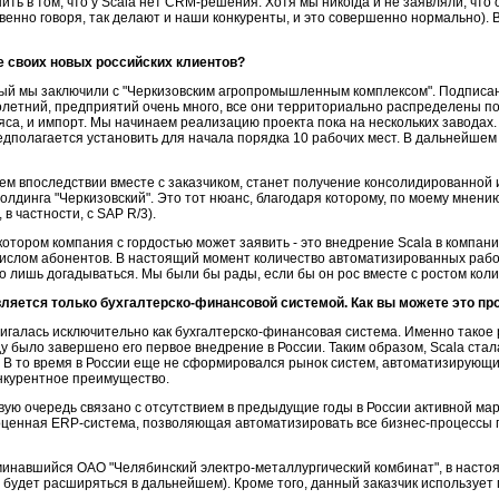
ть в том, что у Scala нет CRM-решения. Хотя мы никогда и не заявляли, что 
венно говоря, так делают и наши конкуренты, и это совершенно нормально). 
ле своих новых российских клиентов?
орый мы заключили с "Черкизовским агропромышленным комплексом". Подписа
олетний, предприятий очень много, все они территориально распределены по
мяса, и импорт. Мы начинаем реализацию проекта пока на нескольких заводах
редполагается установить для начала порядка 10 рабочих мест. В дальнейшем 
идем впоследствии вместе с заказчиком, станет получение консолидированно
динга "Черкизовский". Это тот нюанс, благодаря которому, по моему мнению
в частности, с SAP R/3).
 котором компания с гордостью может заявить - это внедрение Scala в компан
числом абонентов. В настоящий момент количество автоматизированных рабоч
но лишь догадываться. Мы были бы рады, если бы он рос вместе с ростом кол
является только бухгалтерско-финансовой системой. Как вы можете это п
двигалась исключительно как бухгалтерско-финансовая система. Именно такое
ду было завершено его первое внедрение в России. Таким образом, Scala стал
 В то время в России еще не сформировался рынок систем, автоматизирующ
онкурентное преимущество.
рвую очередь связано с отсутствием в предыдущие годы в России активной м
лноценная ERP-система, позволяющая автоматизировать все бизнес-процессы
минавшийся ОАО "Челябинский электро-металлургический комбинат", в настоя
 будет расширяться в дальнейшем). Кроме того, данный заказчик использует 