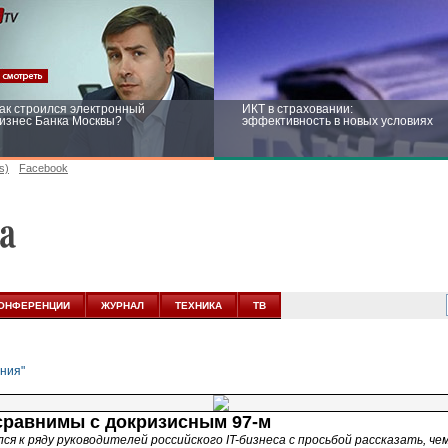
ак строился электронный
ИКТ в страховании:
изнес Банка Москвы?
эффективность в новых условиях
s)
Facebook
ейтинг CNewsInfrastructure 2015:
Информационная безопасность
риглашаем участвовать
бизнеса и госструктур: развитие в
новых условиях
ОНФЕРЕНЦИИ
ЖУРНАЛ
ТЕХНИКА
ТВ
 сравнимы с докризисным 97-м
я к ряду руководителей российского IT-бизнеса с просьбой рассказать, че