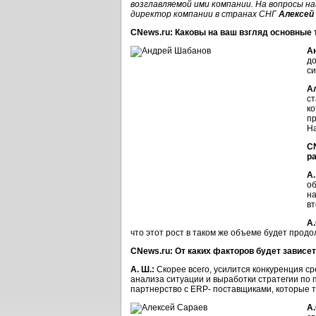
возглавляемой ими компании. На вопросы 
директор компании в странах СНГ
Алексей
CNews.ru: Каковы на ваш взгляд основные 
А
д
с
А
ст
ко
пр
На
C
ра
А.
об
на
вт
А.
что этот рост в таком же объеме будет продо
CNews.ru: От каких факторов будет зависет
А. Ш.:
Скорее всего, усилится конкуренция с
анализа ситуации и выработки стратегии по 
партнерство с ERP- поставщиками, которые т
А.