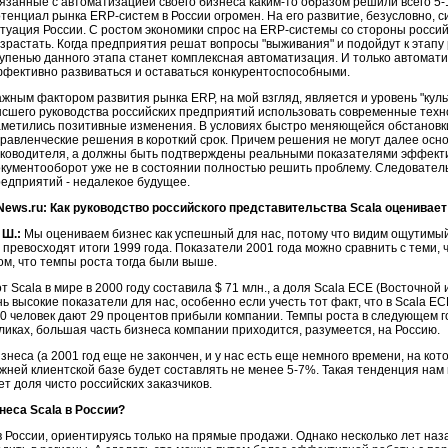
язанные с автоматизацией своего бизнеса каким-то образом решили всего 5-
тенциал рынка ERP-систем в России огромен. На его развитие, безусловно, 
туация России. С ростом экономики спрос на ERP-системы со стороны росси
зрастать. Когда предприятия решат вопросы "выживания" и подойдут к этапу 
упенью данного этапа станет комплексная автоматизация. И только автомат
фективно развиваться и оставаться конкурентоспособными.
жным фактором развития рынка ERP, на мой взгляд, является и уровень "куль
сшего руководства российских предприятий использовать современные техн
метились позитивные изменения. В условиях быстро меняющейся обстановк
равленческие решения в короткий срок. Причем решения не могут далее осн
уководителя, а должны быть подтверждены реальными показателями эффект
кументооборот уже не в состоянии полностью решить проблему. Следователь
едприятий - недалекое будущее.
ews.ru: Как руководство российского представительства Scala оценивает
 Ш.:
Мы оцениваем бизнес как успешный для нас, потому что видим ощутимый 
ревосходят итоги 1999 года. Показатели 2001 года можно сравнить с теми, ч
ом, что темпы роста тогда были выше.
 Scala в мире в 2000 году составила $ 71 млн., а доля Scala ECE (Восточной
ь высокие показатели для нас, особенно если учесть тот факт, что в Scala EC
и 130 человек дают 29 процентов прибыли компании. Темпы роста в следующем 
ликах, большая часть бизнеса компании приходится, разумеется, на Россию.
знеса (а 2001 год еще не закончен, и у нас есть еще немного времени, на кот
жней клиентской базе будет составлять не менее 5-7%. Такая тенденция нам 
т доля чисто российских заказчиков.
неса Scala в России?
в России, ориентируясь только на прямые продажи. Однако несколько лет наз